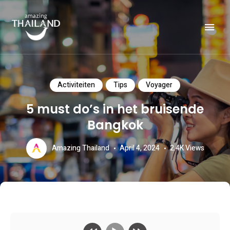
Officiële website van de Toeristische Autoriteit van Thailand.
AMAZING THAILAND
Activiteiten
Tips
Voyager
5 must do’s in het bruisende
Bangkok
Amazing Thailand
April 4, 2024
2.4K
Views