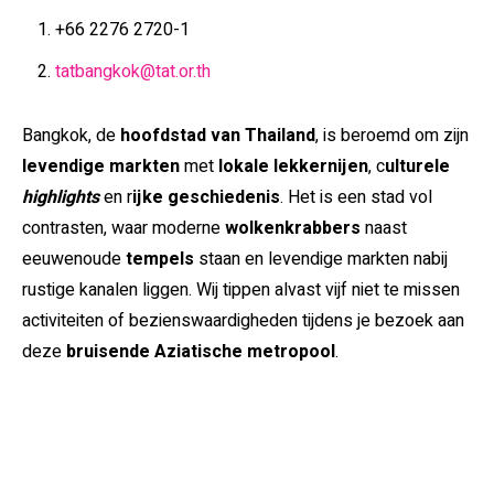
+66 2276 2720-1
tatbangkok@tat.or.th
Bangkok, de
hoofdstad van Thailand
, is beroemd om zijn
levendige markten
met
lokale lekkernijen
, c
ulturele
highlights
en r
ijke geschiedenis
. Het is een stad vol
contrasten, waar moderne
wolkenkrabbers
naast
eeuwenoude
tempels
staan en levendige markten nabij
rustige kanalen liggen. Wij tippen alvast vijf niet te missen
activiteiten of bezienswaardigheden tijdens je bezoek aan
deze
bruisende Aziatische metropool
.