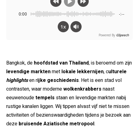
0:00
-:--
1x
Powered By
GSpeech
Bangkok, de
hoofdstad van Thailand
, is beroemd om zijn
levendige markten
met
lokale lekkernijen
, c
ulturele
highlights
en r
ijke geschiedenis
. Het is een stad vol
contrasten, waar moderne
wolkenkrabbers
naast
eeuwenoude
tempels
staan en levendige markten nabij
rustige kanalen liggen. Wij tippen alvast vijf niet te missen
activiteiten of bezienswaardigheden tijdens je bezoek aan
deze
bruisende Aziatische metropool
.