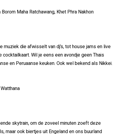
ra Borom Maha Ratchawang, Khet Phra Nakhon
Mis niets nieuws
e muziek die afwisselt van dj’s, tot house jams en live
 cocktailkaart. Wil je eens een avondje geen Thais
apanse en Peruaanse keuken. Ook wel bekend als Nikkei.
, Watthana
ekende skytrain, om de zoveel minuten zoeft deze
ils, maar ook biertjes uit Engeland en ons buurland