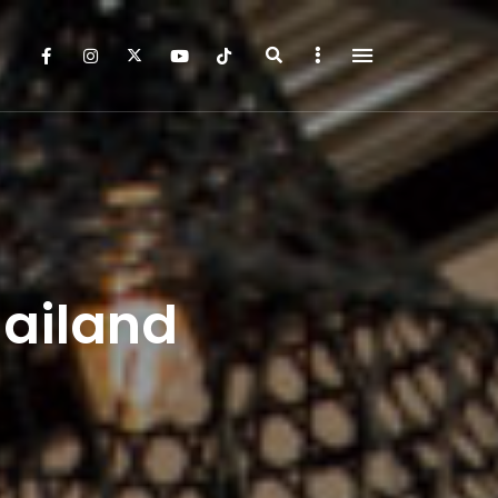
Search
Sidebar
hailand