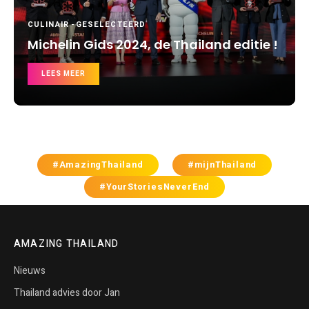
CULINAIR
-
GESELECTEERD
Michelin Gids 2024, de Thailand editie !
LEES MEER
#AmazingThailand
#mijnThailand
#YourStoriesNeverEnd
AMAZING THAILAND
Nieuws
Thailand advies door Jan