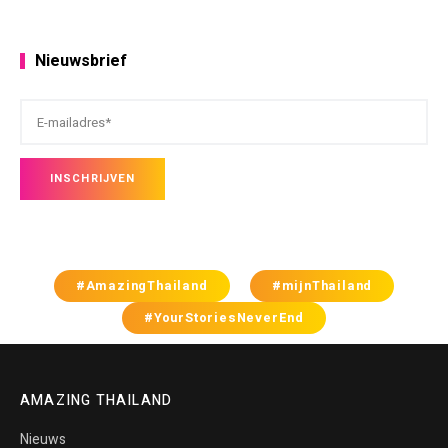
Nieuwsbrief
#AmazingThailand
#mijnThailand
#YourStoriesNeverEnd
AMAZING THAILAND
Nieuws