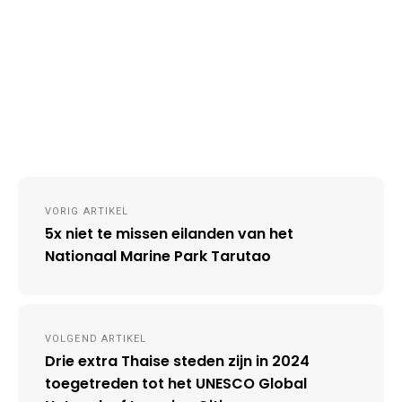
Post
VORIG ARTIKEL
navigation
5x niet te missen eilanden van het
Nationaal Marine Park Tarutao
VOLGEND ARTIKEL
Drie extra Thaise steden zijn in 2024
toegetreden tot het UNESCO Global