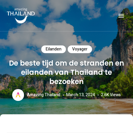
Officiële website van de Toeristische Autoriteit van Thailand.
AMAZING THAILAND
Eilanden
Voyager
De beste tijd om de stranden en
eilanden van Thailand te
bezoeken
Amazing Thailand
March 13, 2024
2.6K
Views