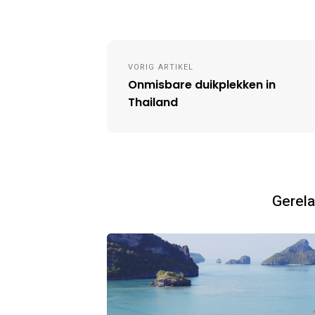
Post
VORIG ARTIKEL
navigation
Onmisbare duikplekken in
Thailand
Gerela