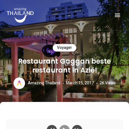
Officiële website van de Toeristische Autoriteit van Thailand.
AMAZING THAILAND
Voyager
Restaurant Gaggan beste
restaurant in Azië!
Amazing Thailand
March 15, 2017
2K
Views