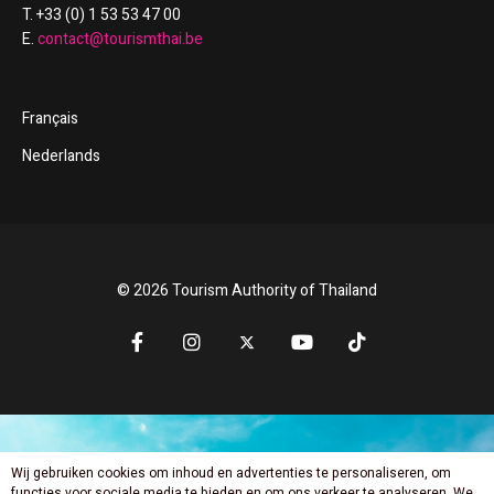
T. +33 (0) 1 53 53 47 00
E.
contact@tourismthai.be
Français
Nederlands
© 2026 Tourism Authority of Thailand
Wij gebruiken cookies om inhoud en advertenties te personaliseren, om
Mis niets nieuws
functies voor sociale media te bieden en om ons verkeer te analyseren. We