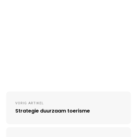
Post
VORIG ARTIKEL
navigation
Strategie duurzaam toerisme