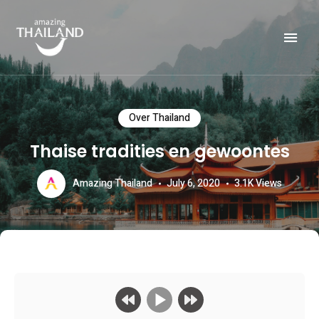
Officiële website van de Toeristische Autoriteit van Thailand.
AMAZING THAILAND
Over Thailand
Thaise tradities en gewoontes
Amazing Thailand
July 6, 2020
3.1K
Views