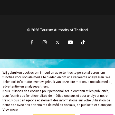
© 2026 Tourism Authority of Thailand
Wij gebruiken cookies om inhoud en advertenties te personaliseren, om
Mis niets nieuws
functies voor sociale media te bieden en om ons verkeer te analyseren. We
delen ook informatie over uw gebruik van onze site met onze sociale media-,
advertentie- en analysepartners.
Nous utilisons des cookies pour personnaliser le contenu et les publicités,
pour fournir des fonctionnalités de médias sociaux et pour analyser notre
trafic. Nous partageons également des informations sur votre utilisation de
notre site avec nos partenaires de médias sociaux, de publicité et d'analyse.
View more