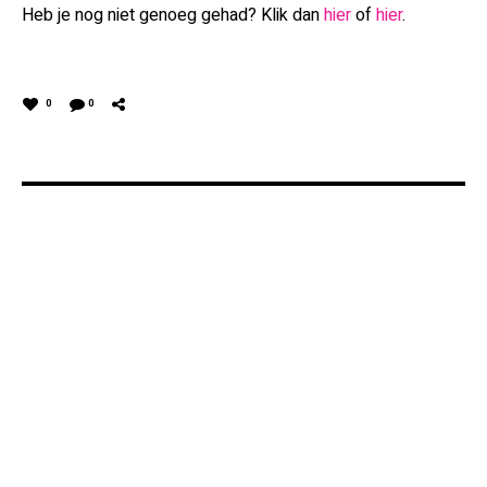
Heb je nog niet genoeg gehad? Klik dan
hier
of
hier
.
0
0