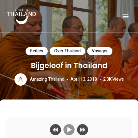
Officiële website van de Toeristische Autoriteit van Thailand.
AMAZING THAILAND
Feitjes
Over Thailand
Voyager
Bijgeloof in Thailand
Amazing Thailand
April 13, 2018
2.3K
Views