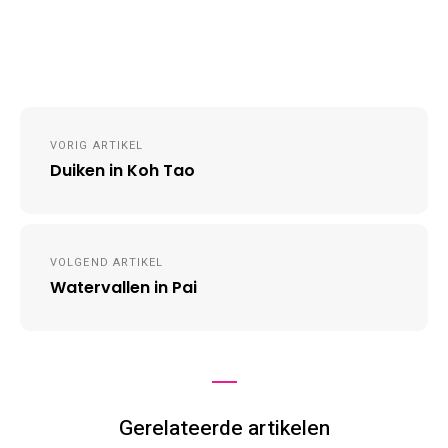
Post
VORIG ARTIKEL
navigation
Duiken in Koh Tao
VOLGEND ARTIKEL
Watervallen in Pai
Gerelateerde artikelen