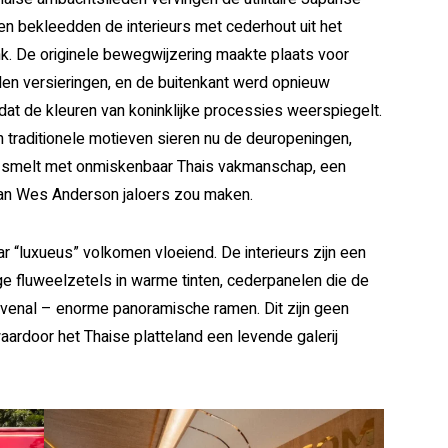
en bekleedden de interieurs met cederhout uit het
nk. De originele bewegwijzering maakte plaats voor
den versieringen, en de buitenkant werd opnieuw
dat de kleuren van koninklijke processies weerspiegelt.
 traditionele motieven sieren nu de deuropeningen,
s smelt met onmiskenbaar Thais vakmanschap, een
van Wes Anderson jaloers zou maken.
ar “luxueus” volkomen vloeiend. De interieurs zijn een
ige fluweelzetels in warme tinten, cederpanelen die de
ovenal – enorme panoramische ramen. Dit zijn geen
ardoor het Thaise platteland een levende galerij