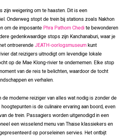
zijn weigering om te haasten. Dit is een
el. Onderweg stopt de trein bij stations zoals Nakhon
pen om de imposante
Phra Pathom Chedi
te bewonderen
dere gedenkwaardige stops zijn Kanchanaburi, waar je
het ontroerende
JEATH-oorlogsmuseum
kunt
ivier dat reizigers uitnodigt om levendige lokale
ocht op de Mae Klong-rivier te ondernemen. Elke stop
moment van de reis te belichten, waardoor de tocht
landschappen en verhalen.
 de moderne reiziger van alles wat nodig is zonder de
e hoogtepunten is de culinaire ervaring aan boord, even
an de trein. Passagiers worden uitgenodigd in een
rsoneel een wisselend menu van Thaise klassiekers en
gepresenteerd op porseleinen servies. Het ontbijt