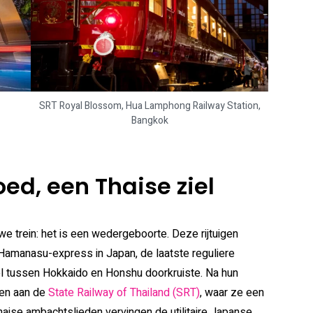
SRT Royal Blossom, Hua Lamphong Railway Station,
Bangkok
ed, een Thaise ziel
e trein: het is een wedergeboorte. Deze rijtuigen
Hamanasu-express in Japan, de laatste reguliere
el tussen Hokkaido en Honshu doorkruiste. Na hun
ken aan de
State Railway of Thailand (SRT)
, waar ze een
haise ambachtslieden vervingen de utilitaire Japanse