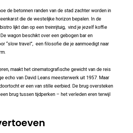
n hoe de betonnen randen van de stad zachter worden in
eenkarst die de westelijke horizon bepalen. In de
tro lijkt dan op een treinrijtuig, vind je jezelf koffie
ren. De wagon beschikt over een gebogen bar en
 “slow travel”, een filosofie die je aanmoedigt naar
Mis niets nieuws
rm.
ren, maakt het cinematografische gewicht van de reis
ige echo van David Leans meesterwerk uit 1957. Maar
 doortocht er een van stille eerbied. De brug oversteken
en brug tussen tijdperken – het verleden eren terwijl
vertoeven