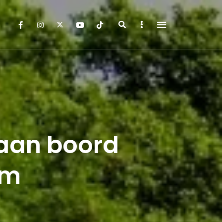
Search
Sidebar
aan boord
om