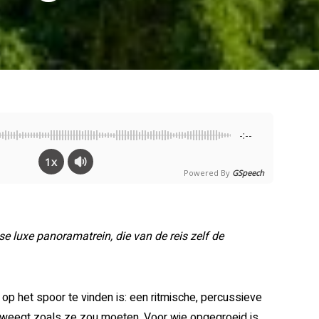
-:--
1x
Powered By
GSpeech
 luxe panoramatrein, die van de reis zelf de
 op het spoor te vinden is: een ritmische, percussieve
eweegt zoals ze zou moeten. Voor wie opgegroeid is