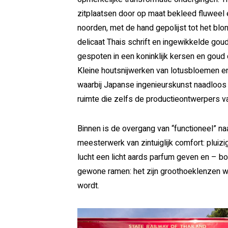
zitplaatsen door op maat bekleed fluweel 
noorden, met de hand gepolijst tot het blo
delicaat Thais schrift en ingewikkelde gou
gespoten in een koninklijk kersen en goud 
Kleine houtsnijwerken van lotusbloemen en
waarbij Japanse ingenieurskunst naadloo
ruimte die zelfs de productieontwerpers 
Binnen is de overgang van “functioneel” na
meesterwerk van zintuiglijk comfort: pluiz
lucht een licht aards parfum geven en – b
gewone ramen: het zijn groothoeklenzen wa
wordt.