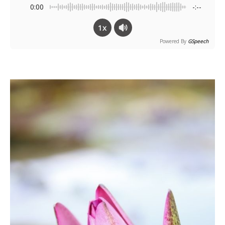
0:00
-:--
1x
Powered By
GSpeech