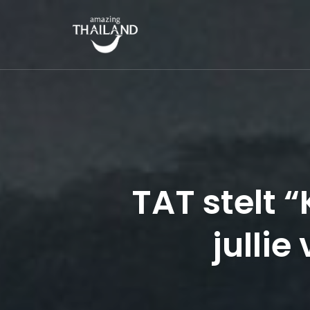
AMAZING THAILAND
Officiële website van de Toeristische Autoriteit van Thailand.
TAT stelt
julli