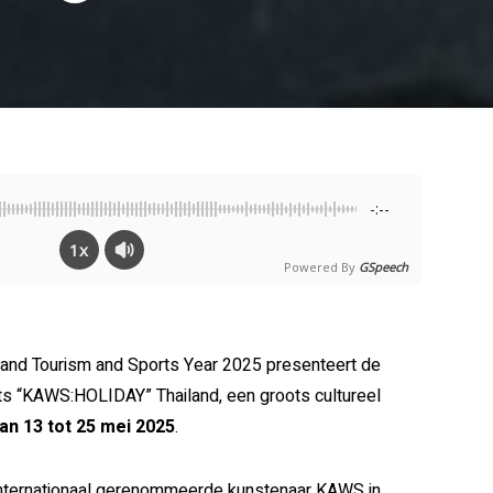
-:--
1x
Powered By
GSpeech
rand Tourism and Sports Year 2025 presenteert de
rots “KAWS:HOLIDAY” Thailand, een groots cultureel
n 13 tot 25 mei 2025
.
internationaal gerenommeerde kunstenaar KAWS in