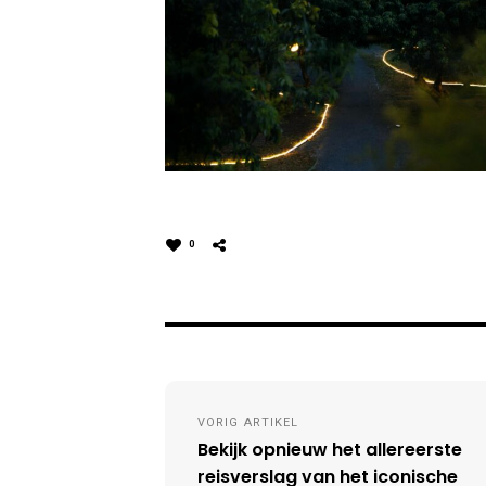
0
Post
VORIG ARTIKEL
navigation
Bekijk opnieuw het allereerste
reisverslag van het iconische