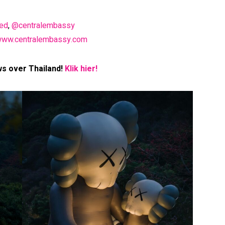
ed
,
@centralembassy
ww.centralembassy.com
ws over Thailand!
Klik hier!