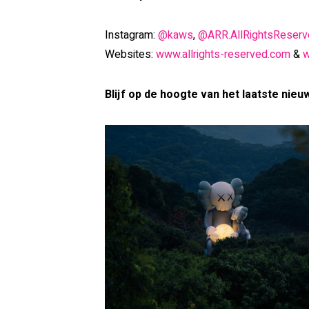
Instagram:
@kaws
,
@ARR.AllRightsReserv
Websites:
www.allrights-reserved.com
&
w
Blijf op de hoogte van het laatste nieu