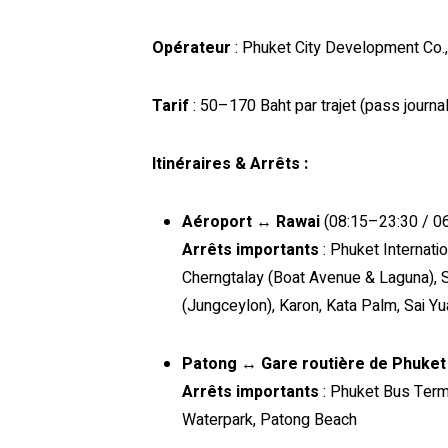
Opérateur
: Phuket City Development Co.,
Tarif
: 50–170 Baht par trajet (pass journa
Itinéraires & Arrêts :
Aéroport ↔ Rawai
(08:15–23:30 / 0
Arrêts importants
: Phuket Internatio
Cherngtalay (Boat Avenue & Laguna), S
(Jungceylon), Karon, Kata Palm, Sai Y
Patong ↔ Gare routière de Phuket
Arrêts importants
: Phuket Bus Term
Waterpark, Patong Beach