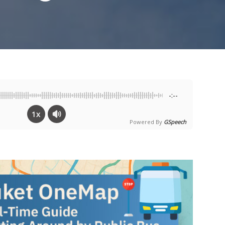
-:--
1x
Powered By
GSpeech