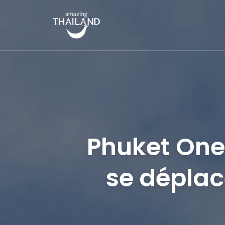
AMAZING THAILAND
Officiële website van de Toeristische Autoriteit van Thailand.
Phuket One
se dépla