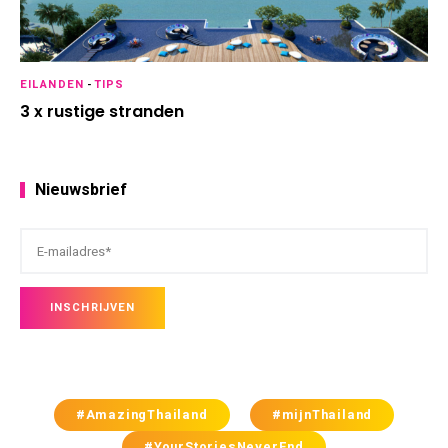
EILANDEN
-
TIPS
3 x rustige stranden
Nieuwsbrief
#AmazingThailand
#mijnThailand
#YourStoriesNeverEnd