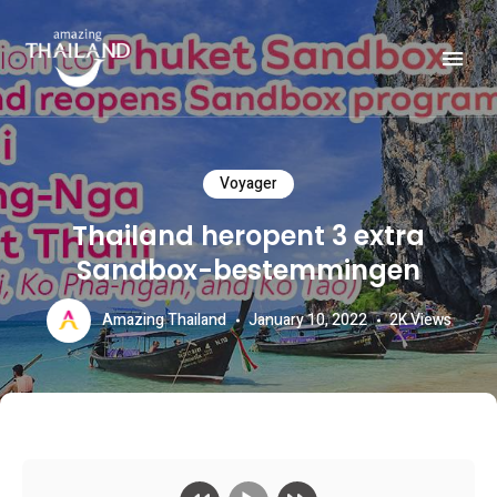
Officiële website van de Toeristische Autoriteit van Thailand.
AMAZING THAILAND
Voyager
Thailand heropent 3 extra
Sandbox-bestemmingen
Amazing Thailand
January 10, 2022
2K
Views