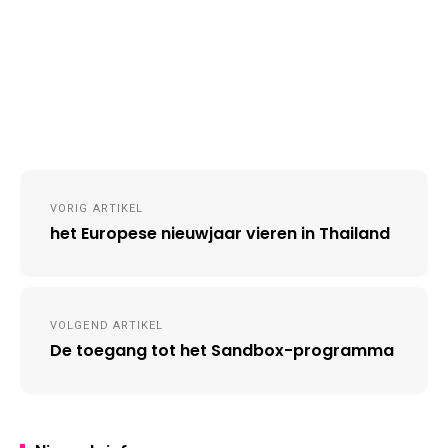
Post
VORIG ARTIKEL
navigation
het Europese nieuwjaar vieren in Thailand
VOLGEND ARTIKEL
De toegang tot het Sandbox-programma