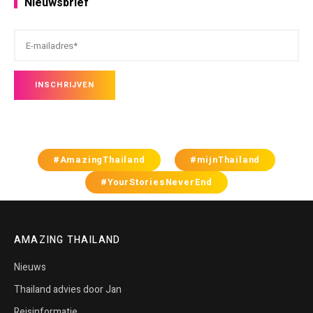
Nieuwsbrief
#AmazingThailand
#mijnThailand
#YourStoriesNeverEnd
AMAZING THAILAND
Nieuws
Thailand advies door Jan
Reisinformatie