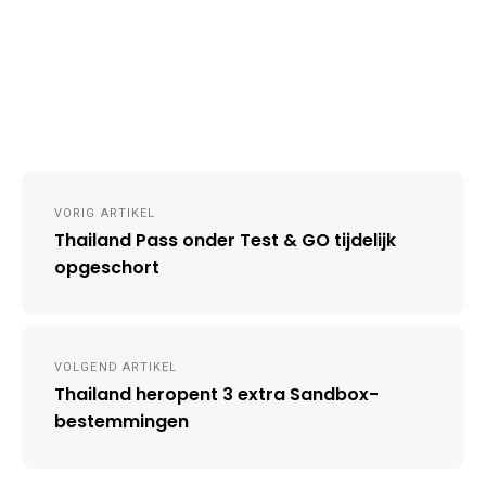
Post
VORIG ARTIKEL
navigation
Thailand Pass onder Test & GO tijdelijk
opgeschort
VOLGEND ARTIKEL
Thailand heropent 3 extra Sandbox-
bestemmingen