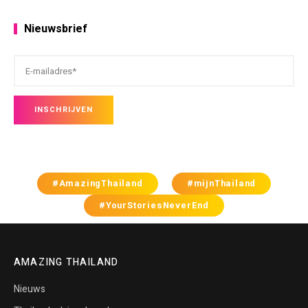
Nieuwsbrief
#AmazingThailand
#mijnThailand
#YourStoriesNeverEnd
AMAZING THAILAND
Nieuws