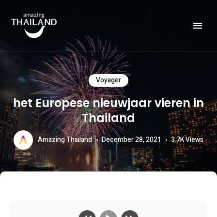
Officiële website van de Toeristische Autoriteit van Thailand.
AMAZING THAILAND
Voyager
het Europese nieuwjaar vieren in
Thailand
Amazing Thailand
December 28, 2021
3.7K
Views