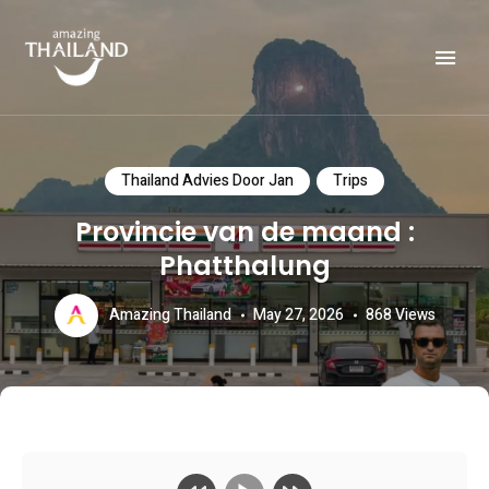
Officiële website van de Toeristische Autoriteit van Thailand.
AMAZING THAILAND
Thailand Advies Door Jan
Trips
Provincie van de maand :
Phatthalung
Amazing Thailand
May 27, 2026
868
Views