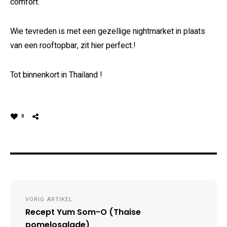
comfort.
Wie tevreden is met een gezellige nightmarket in plaats
van een rooftopbar, zit hier perfect.​​​​​​​​​​​​​​​!
Tot binnenkort in Thailand !
0
Post
VORIG ARTIKEL
navigation
Recept Yum Som-O (Thaise
pomelosalade)