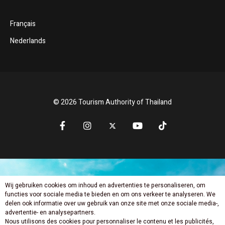
Français
Nederlands
© 2026 Tourism Authority of Thailand
Wij gebruiken cookies om inhoud en advertenties te personaliseren, om
Mis niets nieuws
functies voor sociale media te bieden en om ons verkeer te analyseren. We
delen ook informatie over uw gebruik van onze site met onze sociale media-,
advertentie- en analysepartners.
Nous utilisons des cookies pour personnaliser le contenu et les publicités,