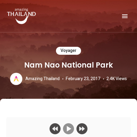
Officiële website van de Toeristische Autoriteit van Thailand.
AMAZING THAILAND
Voyager
Nam Nao National Park
Amazing Thailand
February 23, 2017
2.4K
Views