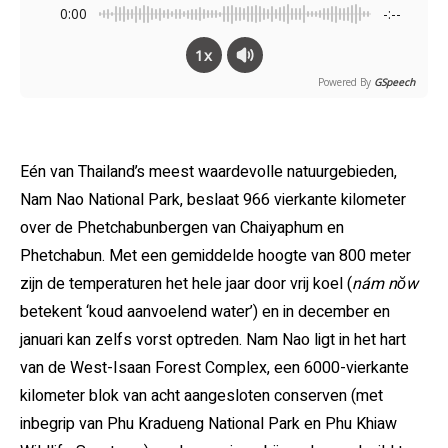
0:00
-:--
1x
Powered By
GSpeech
Eén van Thailand’s meest waardevolle natuurgebieden,
Nam Nao National Park, beslaat 966 vierkante kilometer
over de Phetchabunbergen van Chaiyaphum en
Phetchabun.
Met een gemiddelde hoogte van 800 meter
zijn de temperaturen
het hele jaar door vrij koel (
nám nŏw
betekent ‘koud aanvoelend water’) en in december en
januari kan zelfs vorst optreden.
Nam Nao ligt in het hart
van de West-Isaan Forest Complex, een 6000-vierkante
kilometer blok van acht aangesloten conserven (met
inbegrip van Phu Kradueng National Park en Phu Khiaw