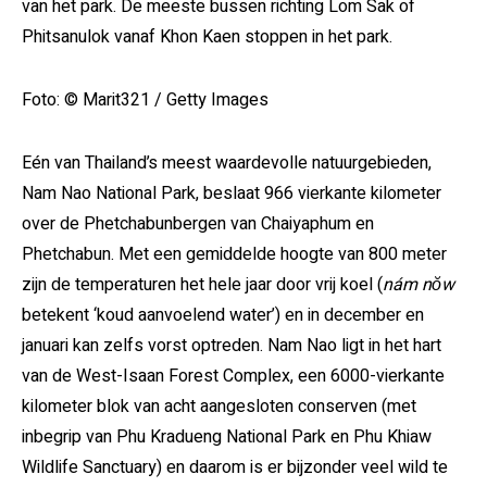
van het park. De meeste bussen richting Lom Sak of
Phitsanulok vanaf Khon Kaen stoppen in het park.
Foto: © Marit321 / Getty Images
Eén van Thailand’s meest waardevolle natuurgebieden,
Nam Nao National Park, beslaat 966 vierkante kilometer
over de Phetchabunbergen van Chaiyaphum en
Phetchabun.
Met een gemiddelde hoogte van 800 meter
zijn de temperaturen
het hele jaar door vrij koel (
nám nŏw
betekent ‘koud aanvoelend water’) en in december en
januari kan zelfs vorst optreden.
Nam Nao ligt in het hart
van de West-Isaan Forest Complex, een 6000-vierkante
kilometer blok van acht aangesloten conserven (met
inbegrip van Phu Kradueng National Park en Phu Khiaw
Wildlife Sanctuary) en daarom is er bijzonder veel wild te