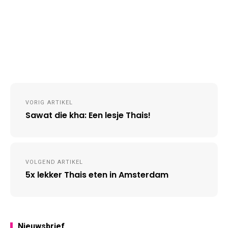
Post
VORIG ARTIKEL
navigation
Sawat die kha: Een lesje Thais!
VOLGEND ARTIKEL
5x lekker Thais eten in Amsterdam
Nieuwsbrief