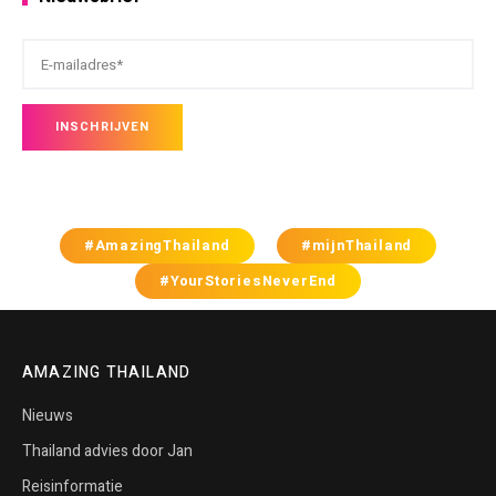
#AmazingThailand
#mijnThailand
#YourStoriesNeverEnd
AMAZING THAILAND
Nieuws
Thailand advies door Jan
Reisinformatie