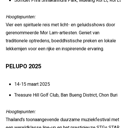
Somdet Phra Srinakarindra Park, Mueang Roi Et, Roi Et
Hoogtepunten:
Vier een spirituele reis met licht- en geluidsshows door
gerenommeerde Mor Lam-artiesten. Geniet van
traditionele optredens, boeddhistische preken en lokale
lekkernijen voor een rijke en inspirerende ervaring.
PELUPO 2025
14-15 maart 2025
Treasure Hill Golf Club, Ban Bueng District, Chon Buri
Hoogtepunten:
Thailand’s toonaangevende duurzame muziekfestival met
een wereldklasse line-up en het prestigieuze STGs STAR