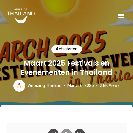
Officiële website van de Toeristische Autoriteit van Thailand.
AMAZING THAILAND
Activiteiten
Maart 2025 Festivals en
Evenementen in Thailand
Amazing Thailand
March 6, 2025
2.8K
Views