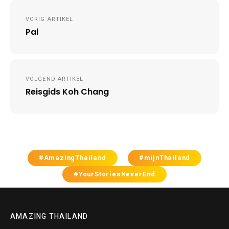
Post
VORIG ARTIKEL
navigation
Pai
VOLGEND ARTIKEL
Reisgids Koh Chang
#AmazingThailand
#mijnThailand
#YourStoriesNeverEnd
AMAZING THAILAND