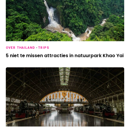
OVER THAILAND
-
TRIPS
5 niet te missen attracties in natuurpark Khao Yai