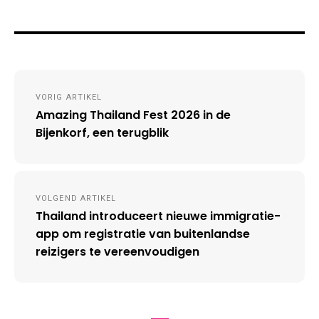
Post
VORIG ARTIKEL
navigation
Amazing Thailand Fest 2026 in de
Bijenkorf, een terugblik
VOLGEND ARTIKEL
Thailand introduceert nieuwe immigratie-
app om registratie van buitenlandse
reizigers te vereenvoudigen