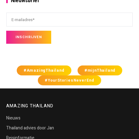
Nieuwsbrief
#AmazingThailand
#mijnThailand
#YourStoriesNeverEnd
AMAZING THAILAND
Nieuws
Thailand advies door Jan
Reisinformatie