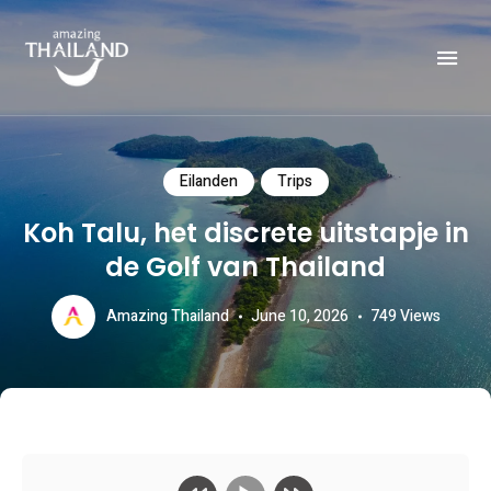
Officiële website van de Toeristische Autoriteit van Thailand.
AMAZING THAILAND
Eilanden
Trips
Koh Talu, het discrete uitstapje in
de Golf van Thailand
Amazing Thailand
June 10, 2026
749
Views