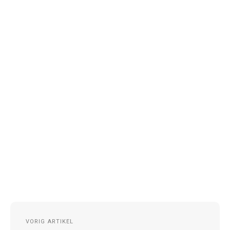
Post
VORIG ARTIKEL
navigation