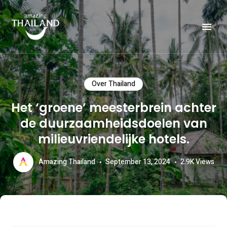
Officiële website van de Toeristische Autoriteit van Thailand.
AMAZING THAILAND
Over Thailand
Het ‘groene’ meesterbrein achter
de duurzaamheidsdoelen van
milieuvriendelijke hotels.
Amazing Thailand
September 13, 2024
2.9K
Views