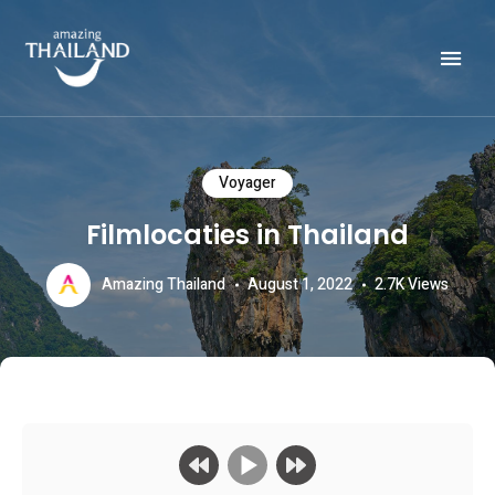
Officiële website van de Toeristische Autoriteit van Thailand.
AMAZING THAILAND
Voyager
Filmlocaties in Thailand
Amazing Thailand
August 1, 2022
2.7K
Views