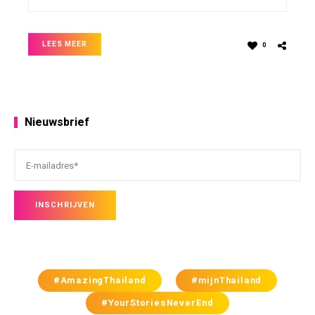
LEES MEER
0
Nieuwsbrief
#AmazingThailand
#mijnThailand
#YourStoriesNeverEnd