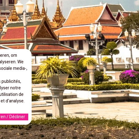
seren, om
alyseren. We
ociale media-,
 publicités,
lyser notre
tilisation de
 et d'analyse.
en / Décliner