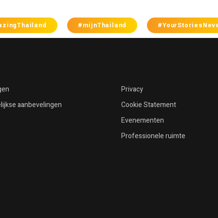
zingThailand
#mijnThailand
#YourStoriesNev
gen
Privacy
ijkse aanbevelingen
Cookie Statement
Evenementen
Professionele ruimte
Mis niets nieuws