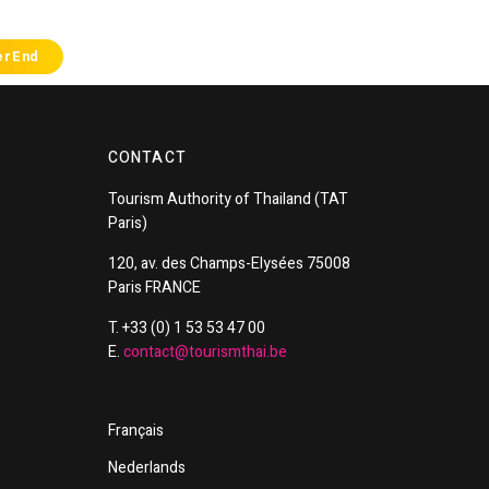
erEnd
CONTACT
Tourism
Authority of
Thailand
(TAT
Paris)
120, av. des Champs-Elysées 75008
Paris FRANCE
T. +33 (0) 1 53 53 47 00
E.
contact@tourismthai.be
Français
Nederlands