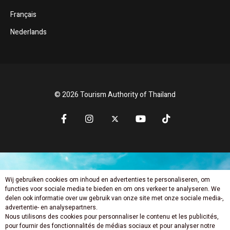
Français
Nederlands
© 2026 Tourism Authority of Thailand
Wij gebruiken cookies om inhoud en advertenties te personaliseren, om
Mis niets nieuws
functies voor sociale media te bieden en om ons verkeer te analyseren. We
delen ook informatie over uw gebruik van onze site met onze sociale media-,
advertentie- en analysepartners.
Nous utilisons des cookies pour personnaliser le contenu et les publicités,
pour fournir des fonctionnalités de médias sociaux et pour analyser notre