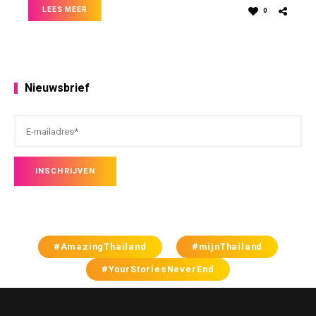
LEES MEER
0
Nieuwsbrief
#AmazingThailand
#mijnThailand
#YourStoriesNeverEnd