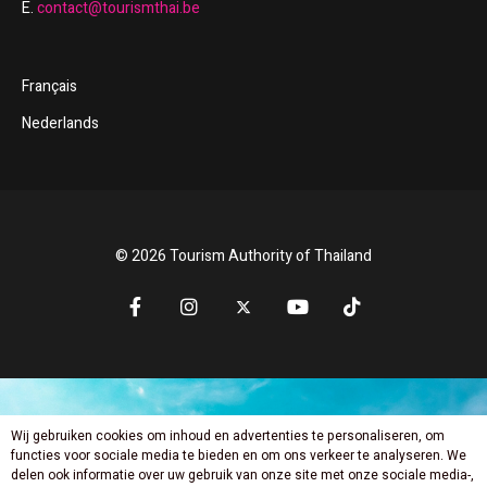
E.
contact@tourismthai.be
Français
Nederlands
© 2026 Tourism Authority of Thailand
Wij gebruiken cookies om inhoud en advertenties te personaliseren, om
Mis niets nieuws
functies voor sociale media te bieden en om ons verkeer te analyseren. We
delen ook informatie over uw gebruik van onze site met onze sociale media-,