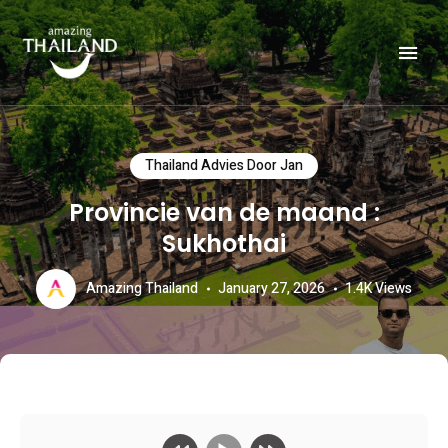
Officiële website van de Toeristische Autoriteit van Thailand.
AMAZING THAILAND
Thailand Advies Door Jan
Provincie van de maand :
Sukhothai
Amazing Thailand
January 27, 2026
1.4K
Views