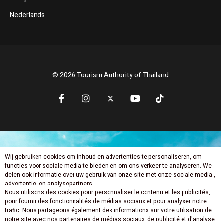
Nederlands
© 2026 Tourism Authority of Thailand
Wij gebruiken cookies om inhoud en advertenties te personaliseren, om
Mis niets nieuws
functies voor sociale media te bieden en om ons verkeer te analyseren. We
delen ook informatie over uw gebruik van onze site met onze sociale media-,
advertentie- en analysepartners.
Nous utilisons des cookies pour personnaliser le contenu et les publicités,
pour fournir des fonctionnalités de médias sociaux et pour analyser notre
trafic. Nous partageons également des informations sur votre utilisation de
notre site avec nos partenaires de médias sociaux, de publicité et d'analyse.