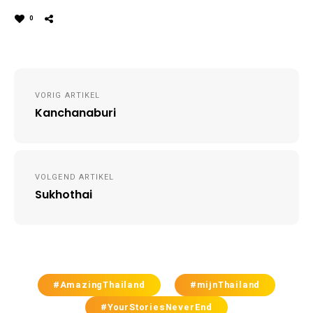
0
Post
VORIG ARTIKEL
navigation
Kanchanaburi
VOLGEND ARTIKEL
Sukhothai
#AmazingThailand
#mijnThailand
#YourStoriesNeverEnd