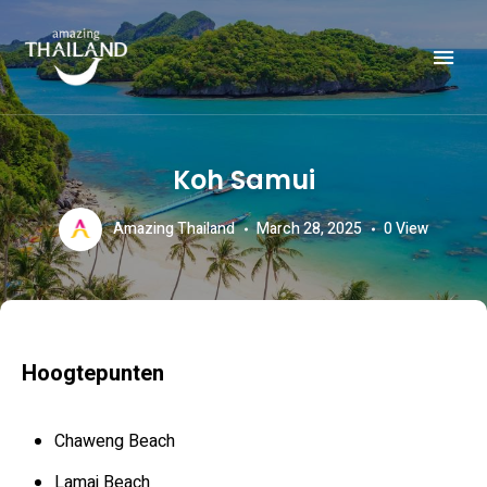
Officiële website van de Toeristische Autoriteit van Thailand.
AMAZING THAILAND
Koh Samui
Amazing Thailand
March 28, 2025
0
View
Hoogtepunten
Chaweng Beach
Lamai Beach