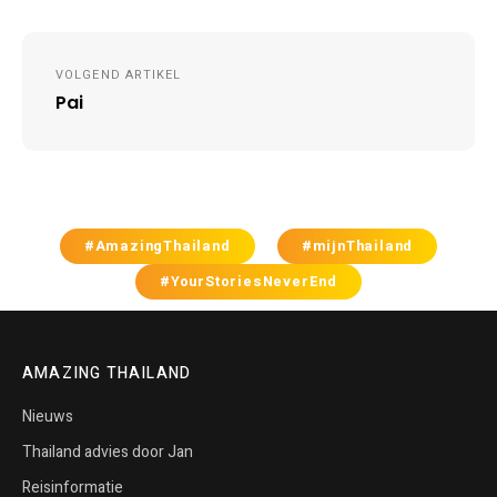
Post
VOLGEND ARTIKEL
navigation
Pai
#AmazingThailand
#mijnThailand
#YourStoriesNeverEnd
AMAZING THAILAND
Nieuws
Thailand advies door Jan
Reisinformatie