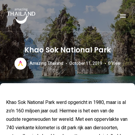
Officiële website van de Toeristische Autoriteit van Thailand.
AMAZING THAILAND
Khao Sok National Park
Amazing Thailand
October 11, 2019
0
View
Khao Sok National Park werd opgericht in 1980, maar is al
zo’n 160 miljoen jaar oud. Hiermee is het een van de
oudste regenwouden ter wereld. Met een oppervlakte van
740 vierkante kilometer is dit park rijk aan diersoorten,