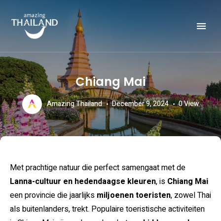
Officiële website van de Toeristische Autoriteit van Thailand.
AMAZING THAILAND
Chiang Mai
Amazing Thailand
December 9, 2024
0
View
Met prachtige natuur die perfect samengaat met de
Lanna-cultuur en hedendaagse kleuren
, is
Chiang Mai
een provincie die jaarlijks
miljoenen toeristen
, zowel Thai
als buitenlanders, trekt. Populaire toeristische activiteiten