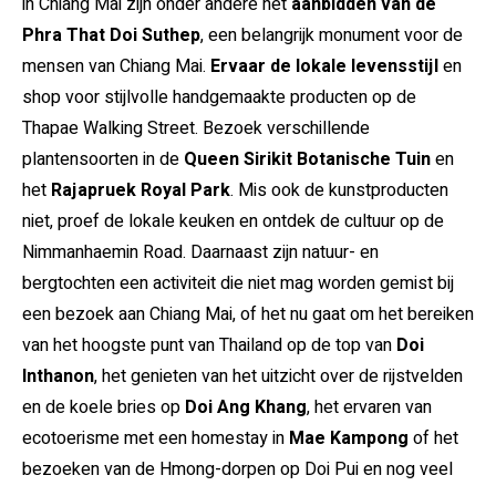
in Chiang Mai zijn onder andere het
aanbidden van de
Phra That Doi Suthep
, een belangrijk monument voor de
mensen van Chiang Mai.
Ervaar de lokale levensstijl
en
shop voor stijlvolle handgemaakte producten op de
Thapae Walking Street. Bezoek verschillende
plantensoorten in de
Queen Sirikit Botanische Tuin
en
het
Rajapruek Royal Park
. Mis ook de kunstproducten
niet, proef de lokale keuken en ontdek de cultuur op de
Nimmanhaemin Road. Daarnaast zijn natuur- en
bergtochten een activiteit die niet mag worden gemist bij
een bezoek aan Chiang Mai, of het nu gaat om het bereiken
van het hoogste punt van Thailand op de top van
Doi
Inthanon
, het genieten van het uitzicht over de rijstvelden
en de koele bries op
Doi Ang Khang
, het ervaren van
ecotoerisme met een homestay in
Mae Kampong
of het
bezoeken van de Hmong-dorpen op Doi Pui en nog veel