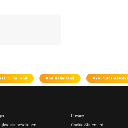
zingThailand
#mijnThailand
#YourStoriesNev
gen
Privacy
ijkse aanbevelingen
Cookie Statement