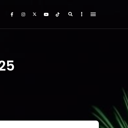
Search
Sidebar
025