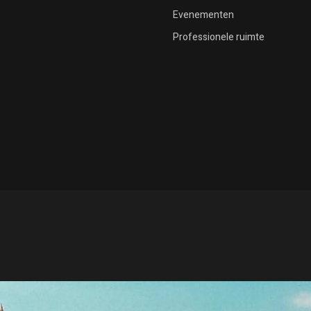
Evenementen
Mis niets nieuws
Professionele ruimte