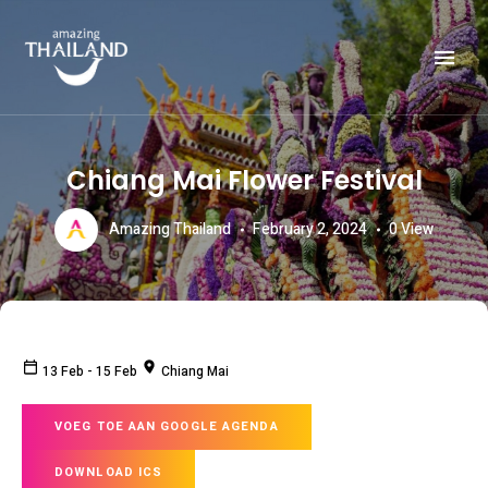
Officiële website van de Toeristische Autoriteit van Thailand.
AMAZING THAILAND
Chiang Mai Flower Festival
Amazing Thailand
February 2, 2024
0
View
13 Feb
-
15 Feb
Chiang Mai
VOEG TOE AAN GOOGLE AGENDA
DOWNLOAD ICS