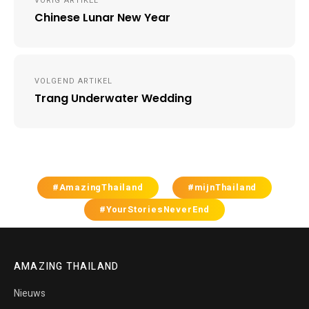
VORIG ARTIKEL
navigation
Chinese Lunar New Year
VOLGEND ARTIKEL
Trang Underwater Wedding
#AmazingThailand
#mijnThailand
#YourStoriesNeverEnd
AMAZING THAILAND
Nieuws