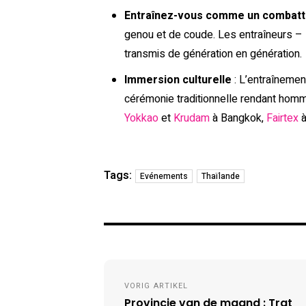
Entraînez-vous comme un combatt
genou et de coude. Les entraîneurs – 
transmis de génération en génération.
Immersion culturelle
: L’entraînemen
cérémonie traditionnelle rendant hom
Yokkao
et
Krudam
à Bangkok,
Fairtex
à
Tags:
Evénements
Thaïlande
Post
VORIG ARTIKEL
navigation
Provincie van de maand : Trat