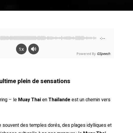
-:--
1x
Powered By
GSpeech
ultime plein de sensations
ring – le
Muay Thai
en
Thaïlande
est un chemin vers
ne souvent des temples dorés, des plages idylliques et